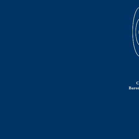
C
Baron